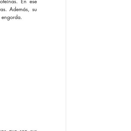
teínas. En ese 
as. Además, su 
e engorda. 
os que son sus 