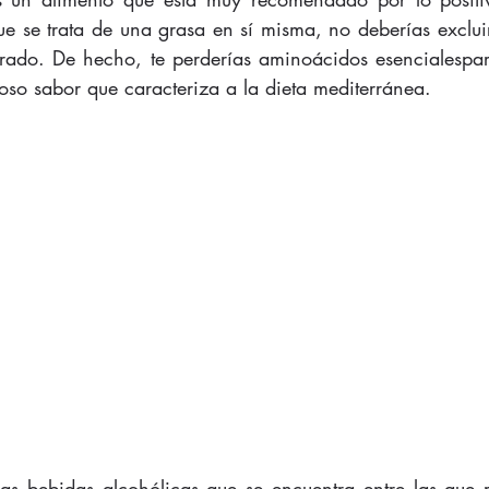
 se trata de una grasa en sí misma, no deberías excluirl
ado. De hecho, te perderías aminoácidos esencialespara
oso sabor que caracteriza a la dieta mediterránea. 
as bebidas alcohólicas que se encuentra entre las que 