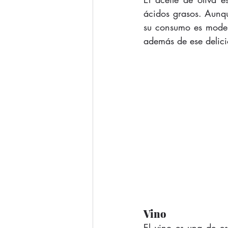
ácidos grasos. Aunque
su consumo es moder
además de ese delici
Vino
El vino es una de es