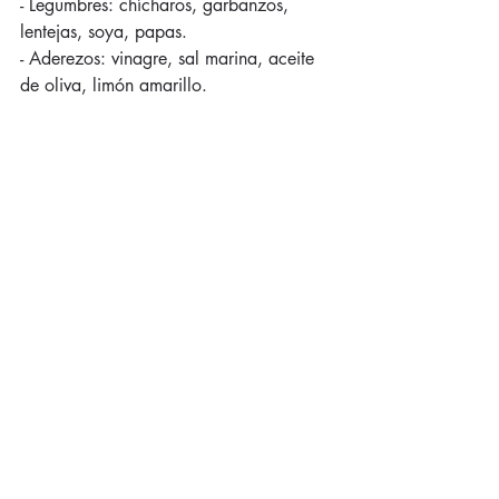
- Legumbres: chícharos, garbanzos, 
lentejas, soya, papas.
- Aderezos: vinagre, sal marina, aceite 
de oliva, limón amarillo.
Para media mañana y media tarde:
-Un vaso de leche de soya o de 
almendras, una porción de fruta o una 
infusión de té y frutos secos.
Se recomienda no realizar ejercicio que 
aumente mucho la frecuencia cardíaca. 
Con 30 minutos diarios es suficiente y 
debe ser una actividad suave. También 
es importante también hidratarse mucho: 
entre 7 y 8 vasos de agua.