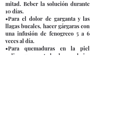
mitad. Beber la solución durante 
10 días. 
•Para el dolor de garganta y las 
llagas bucales, hacer gárgaras con 
una infusión de fenogreco 5 a 6 
veces al día. 
•Para quemaduras en la piel 
aplicar una pasta hecha con hojas 
de fenogreco. 
•Para el mal aliento consumir 
infusión de fenogreco. Esta 
infusión también sirve para abrir 
el apetito y para eliminar 
mucosidad respiratoria del pecho. 
•Para reducir los niveles de 
azúcar en sangre y controlar 
inflamaciones gastrointestinales 
consumir regularmente infusión 