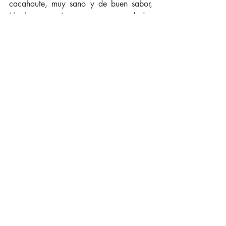
cacahaute, muy sano y de buen sabor, 
ideal para cocinar o preparar ensaladas 
saludables.
¿Quién no ha disfrutado de romper la 
cáscara del cacahate con las manos 
para degustar este alimento? Habiendo 
conocido las propiedades nutritivas del 
cacahuate y sus beneficios para la salud, 
ahora puedes disfrutarlos doblemente. 
¿Sabías que el cacahuate es 
recomendado para diabéticos?
#Cacahuate
#Nutrición
#verde