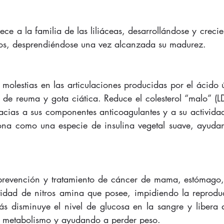
ece a la familia de las liliáceas, desarrollándose y crecie
ajos, desprendiéndose una vez alcanzada su madurez. 
molestias en las articulaciones producidas por el ácido ú
 de reuma y gota ciática. Reduce el colesterol “malo” (LD
acias a sus componentes anticoagulantes y a su actividad
ona como una especie de insulina vegetal suave, ayudand
 prevención y tratamiento de cáncer de mama, estómago, 
tidad de nitros amina que posee, impidiendo la reproduc
s disminuye el nivel de glucosa en la sangre y libera 
l metabolismo y ayudando a perder peso. 