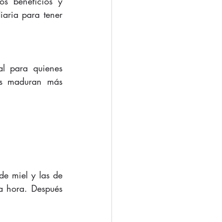
s beneficios y 
iaria para tener 
l para quienes  
os maduran más 
e miel y las de 
a hora. Después 