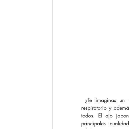
 ¿Te imaginas un alimento que te ayude a mejorar el sistema circulatorio, digestivo, 
respiratorio y ademá
todos. El ajo japo
principales cualida