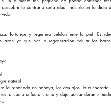
ue un alimento tan pequeño no podría contener tanto
descubrir lo contrario sería ideal incluirlo en la dieta d
 vida. 
za, fortalece y regenera celularmente la piel. Es idea
e acné ya que por la regeneración celular los barr
aya 
l 
gur natural 
ra la rebanada de papaya, los dos ajos, la cucharada d
 rostro como si fuera crema y deja actuar durante medi
ia.