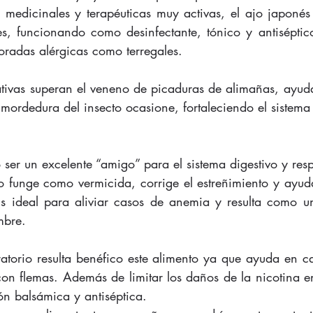
 medicinales y terapéuticas muy activas, el ajo japonés l
es, funcionando como desinfectante, tónico y antiséptic
radas alérgicas como terregales. 
tivas superan el veneno de picaduras de alimañas, ayud
 mordedura del insecto ocasione, fortaleciendo el sistem
ó ser un excelente “amigo” para el sistema digestivo y resp
o funge como vermicida, corrige el estreñimiento y ayuda
Es ideal para aliviar casos de anemia y resulta como un
mbre. 
ratorio resulta benéfico este alimento ya que ayuda en cas
con flemas. Además de limitar los daños de la nicotina e
ón balsámica y antiséptica. 