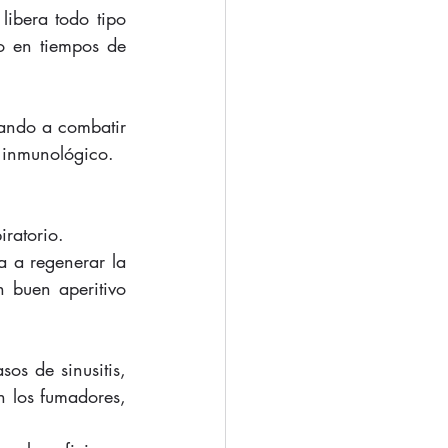
ibera todo tipo 
o en tiempos de 
ando a combatir 
a inmunológico. 
iratorio. 
 a regenerar la 
 buen aperitivo 
os de sinusitis, 
n los fumadores, 