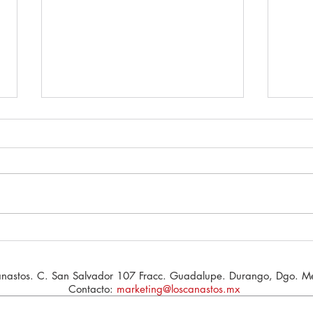
Granola: el equilibrio
Manz
perfecto entre sabor y
nunc
energía
nastos. C. San Salvador 107 Fracc. Guadalupe. Durango, Dgo. Mé
Contacto:
marketing@loscanastos.mx