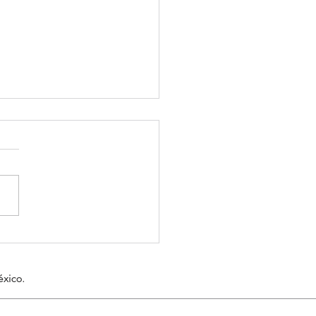
anilla: el clásico que
a falla
xico.