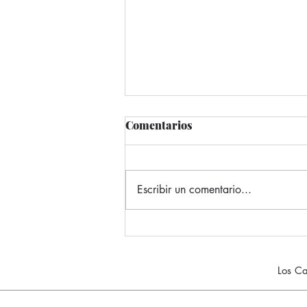
Comentarios
Escribir un comentario...
Piñón Rosa: el tesoro
mexicano que conquista la
gastronomía y nutre tu
Los Ca
salud