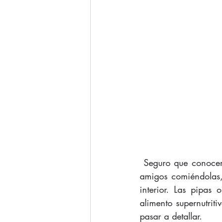
 Seguro que conocemos las exquisitas pipas y nos hemos pasado más de una tarde con los 
amigos comiéndolas,
interior. Las pipas
alimento supernutrit
pasar a detallar.