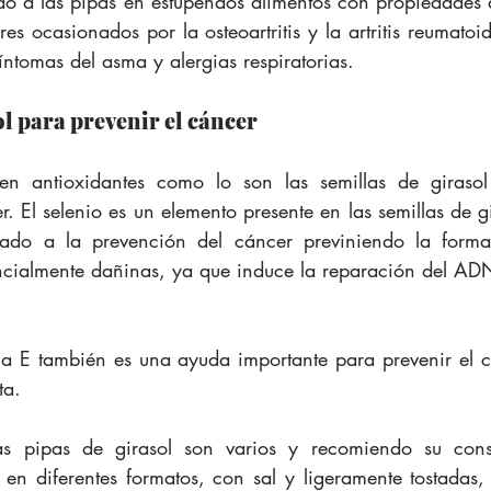
do a las pipas en estupendos alimentos con propiedades a
res ocasionados por la osteoartritis y la artritis reumato
íntomas del asma y alergias respiratorias.
ol para prevenir el cáncer
en antioxidantes como lo son las semillas de girasol 
. El selenio es un elemento presente en las semillas de gi
lado a la prevención del cáncer previniendo la formac
cialmente dañinas, ya que induce la reparación del ADN y
a E también es una ayuda importante para prevenir el c
ta.
as pipas de girasol son varios y recomiendo su cons
en diferentes formatos, con sal y ligeramente tostadas, 