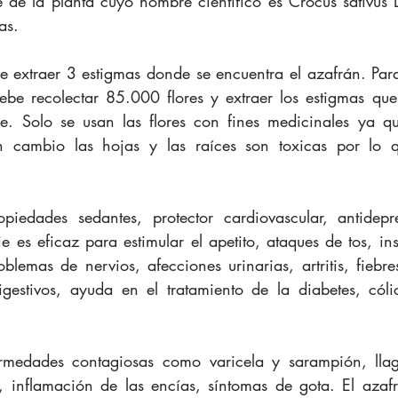
e de la planta cuyo nombre científico es Crocus sativus L
as.
e extraer 3 estigmas donde se encuentra el azafrán. Para
ebe recolectar 85.000 flores y extraer los estigmas que
e. Solo se usan las flores con fines medicinales ya qu
en cambio las hojas y las raíces son toxicas por lo 
piedades sedantes, protector cardiovascular, antidepres
ie es eficaz para estimular el apetito, ataques de tos, ins
blemas de nervios, afecciones urinarias, artritis, fiebr
igestivos, ayuda en el tratamiento de la diabetes, cólic
rmedades contagiosas como varicela y sarampión, llag
, inflamación de las encías, síntomas de gota. El azaf