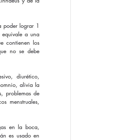
innaeus y de la 
 poder lograr 1 
 equivale a una 
e contienen los 
que no se debe 
ivo, diurético, 
omnio, alivia la 
es, problemas de 
os menstruales, 
as en la boca, 
rán es usado en 