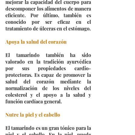
mejorar la capacidad del cuerpo para 
descomponer los alimentos de manera 
eficiente. Por último, también es 
conocido por ser eficaz en el 
tratamiento de úlceras en el estómago.
Apoya la salud del corazón
El tamarindo también ha sido 
valorado en la tradición ayurvédica 
por sus propiedades cardio-
protectoras. Es capaz de promover la 
salud del corazón mediante la 
normalización de los niveles del 
colesterol y el apoyo a la salud y 
función cardíaca general.
Nutre la piel y el cabello
El tamarindo es un gran tónico para la 
piel y el cabello. En la piel, puede 