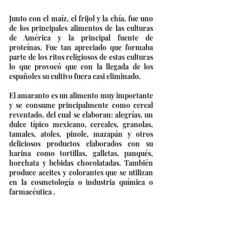
Junto con el maíz, el frijol y la chía, fue uno 
de los principales alimentos de las culturas 
de América y la principal fuente de 
proteínas. Fue tan apreciado que formaba 
parte de los ritos religiosos de estas culturas 
lo que provocó que con la llegada de los 
españoles su cultivo fuera casi eliminado.
El amaranto es un alimento muy importante 
y se consume principalmente como cereal 
reventado, del cual se elaboran: alegrías, un 
dulce típico mexicano, cereales, granolas, 
tamales, atoles, pinole, mazapán y otros 
deliciosos productos elaborados con su 
harina como tortillas, galletas, panqués, 
horchata y bebidas chocolatadas. También 
produce aceites y colorantes que se utilizan 
en la cosmetología o industria química o 
farmacéutica .