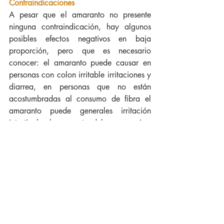
Contraindicaciones
A pesar que el amaranto no presente 
ninguna contraindicación, hay algunos 
posibles efectos negativos en baja 
proporción, pero que es necesario 
conocer: el amaranto puede causar en 
personas con colon irritable irritaciones y 
diarrea, en personas que no están 
acostumbradas al consumo de fibra el 
amaranto puede generales irritación 
intestinal, el amaranto debe consumirse 
sin excesos porque puede causar cólicos 
abdominales. Todo depende de la 
cantidad ingerida y las circunstancias del 
consumo. Una manera de evitar algunas 
complicaciones, es consultar primero al 
médico antes de añadir a tu alimentación 
el amaranto, sobre todo si sufres de 
colon irritable u otros padecimientos.