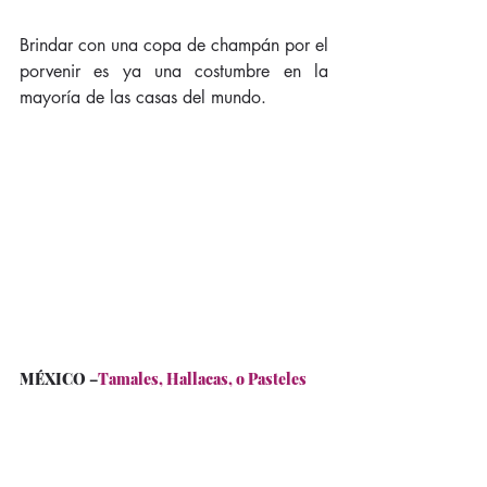
Brindar con una copa de champán por el 
porvenir es ya una costumbre en la 
mayoría de las casas del mundo.
MÉXICO
 –
Tamales, Hallacas, o Pasteles
En muchos países de Centro y 
Sudamérica estos platos son 
tradicionales durante el mes de 