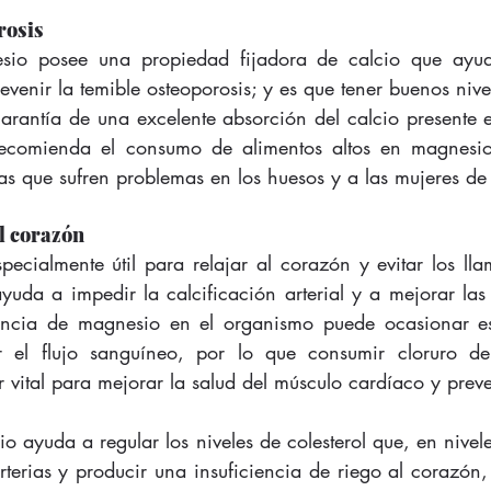
rosis
sio posee una propiedad fijadora de calcio que ayud
venir la temible osteoporosis; y es que tener buenos niv
arantía de una excelente absorción del calcio presente en
recomienda el consumo de alimentos altos en magnesio,
as que sufren problemas en los huesos y a las mujeres de 
l corazón
pecialmente útil para relajar al corazón y evitar los ll
uda a impedir la calcificación arterial y a mejorar las a
encia de magnesio en el organismo puede ocasionar es
er el flujo sanguíneo, por lo que consumir cloruro d
 vital para mejorar la salud del músculo cardíaco y preven
 ayuda a regular los niveles de colesterol que, en niveles
rterias y producir una insuficiencia de riego al corazón,