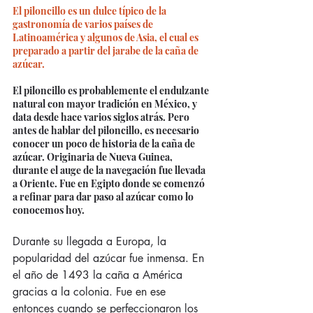
El piloncillo es un dulce típico de la 
gastronomía de varios países de 
Latinoamérica y algunos de Asia, el cual es 
preparado a partir del jarabe de la caña de 
azúcar.
El piloncillo es probablemente el endulzante 
natural con mayor tradición en México, y 
data desde hace varios siglos atrás. Pero 
antes de hablar del piloncillo, es necesario 
conocer un poco de historia de la caña de 
azúcar. Originaria de Nueva Guinea, 
durante el auge de la navegación fue llevada 
a Oriente. Fue en Egipto donde se comenzó 
a refinar para dar paso al azúcar como lo 
conocemos hoy.
Durante su llegada a Europa, la 
popularidad del azúcar fue inmensa. En 
el año de 1493 la caña a América 
gracias a la colonia. Fue en ese 
entonces cuando se perfeccionaron los 