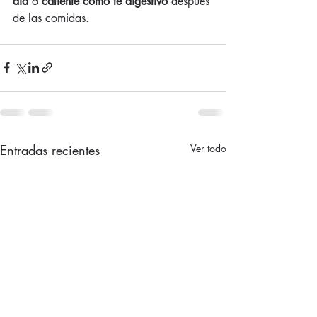
día
 o 
caliente como té digestivo
 después 
de las comidas.
Entradas recientes
Ver todo