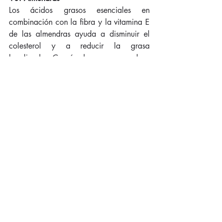
Los ácidos grasos esenciales en 
combinación con la fibra y la vitamina E 
de las almendras ayuda a disminuir el 
colesterol y a reducir la grasa 
localizada. Consúmelas como snack o 
fileteadas sobre tus comidas. 
Procura seguir una dieta provista de estos 
10 alimentos para bajar la panza y, 
combinándolo con los ejercicios 
adecuados podrás deshacerte de la 
grasa en la barriga.