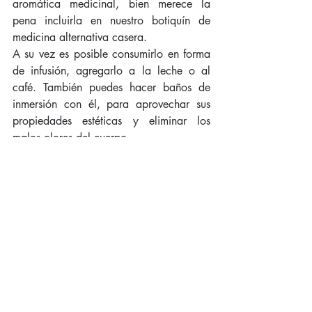
aromática medicinal, bien merece la 
pena incluirla en nuestro botiquín de 
medicina alternativa casera.  
A su vez es posible consumirlo en forma 
de infusión, agregarlo a la leche o al 
café. También puedes hacer baños de 
inmersión con él, para aprovechar sus 
propiedades estéticas y eliminar los 
malos olores del cuerpo.
#Cardamomo
#MedicinaAlternativa
Entradas recientes
Ver todo