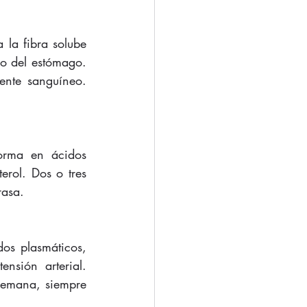
 la fibra solube 
o del estómago. 
nte sanguíneo. 
orma en ácidos 
erol. Dos o tres 
rasa.
os plasmáticos, 
nsión arterial. 
semana, siempre 