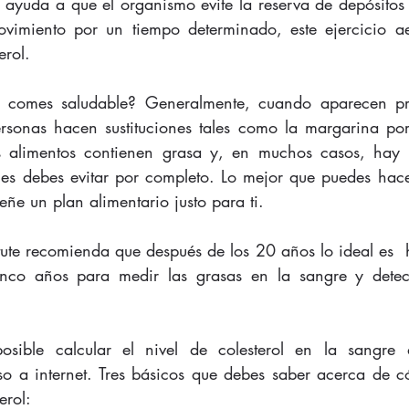
ayuda a que el organismo evite la reserva de depósitos de
vimiento por un tiempo determinado, este ejercicio aer
erol. 
e comes saludable? Generalmente, cuando aparecen pr
ersonas hacen sustituciones tales como la margarina por 
 alimentos contienen grasa y, en muchos casos, hay 
ales debes evitar por completo. Lo mejor que puedes hacer
eñe un plan alimentario justo para ti. 
itute recomienda que después de los 20 años lo ideal es  h
inco años para medir las grasas en la sangre y detecta
sible calcular el nivel de colesterol en la sangre d
so a internet. Tres básicos que debes saber acerca de c
erol: 