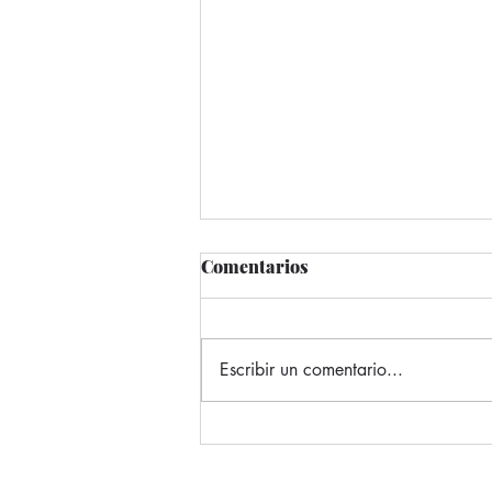
Comentarios
Escribir un comentario...
Piñón Rosa: el tesoro
mexicano que conquista la
gastronomía y nutre tu