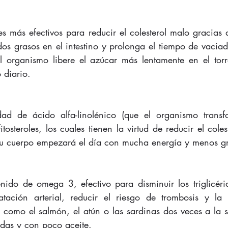
s más efectivos para reducir el colesterol malo gracias a
dos grasos en el intestino y prolonga el tiempo de vaciad
 organismo libere el azúcar más lentamente en el torre
 diario.
ad de ácido alfa-linolénico (que el organismo transf
tosteroles, los cuales tienen la virtud de reducir el colest
tu cuerpo empezará el día con mucha energía y menos g
nido de omega 3, efectivo para disminuir los triglicérid
tación arterial, reducir el riesgo de trombosis y la te
 como el salmón, el atún o las sardinas dos veces a la 
das y con poco aceite.