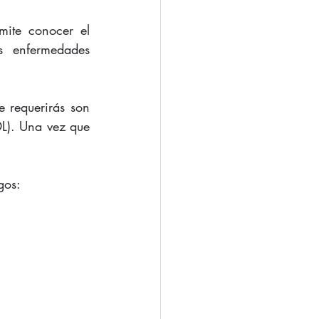
mite conocer el 
 enfermedades 
 requerirás son 
DL). Una vez que 
gos: 