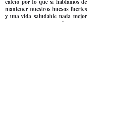
calcio por lo que si hablamos de 
mantener nuestros huesos fuertes 
y una vida saludable nada mejor 
que esta gran amiga para 
conseguirlo. Prueba con una taza 
de té de canela al día o 
directamente aplicando el aceite 
de canela en las articulaciones.
#Canela
Entradas recientes
Ver todo