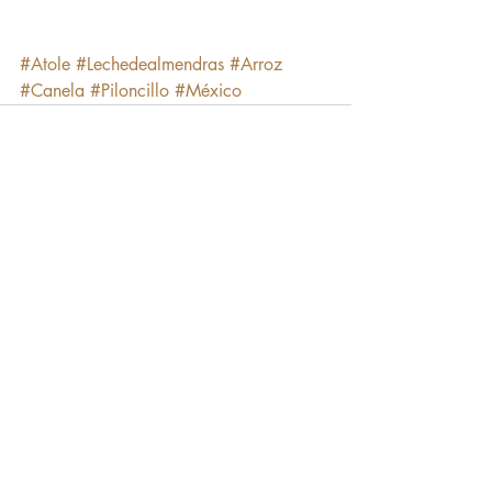
#Atole
#Lechedealmendras
#Arroz
#Canela
#Piloncillo
#México
Entradas recientes
Ver todo