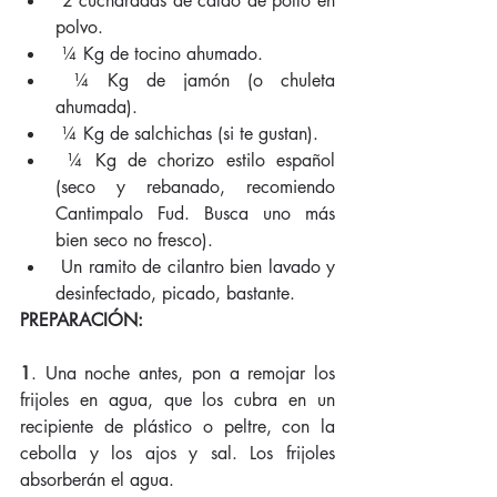
 2 cucharadas de caldo de pollo en 
polvo.  
 ¼ Kg de tocino ahumado.  
 ¼ Kg de jamón (o chuleta 
ahumada).  
 ¼ Kg de salchichas (si te gustan).  
 ¼ Kg de chorizo estilo español 
(seco y rebanado, recomiendo 
Cantimpalo Fud. Busca uno más 
bien seco no fresco).  
 Un ramito de cilantro bien lavado y 
desinfectado, picado, bastante. 
PREPARACIÓN:
1
. Una noche antes, pon a remojar los 
frijoles en agua, que los cubra en un 
recipiente de plástico o peltre, con la 
cebolla y los ajos y sal. Los frijoles 
absorberán el agua.