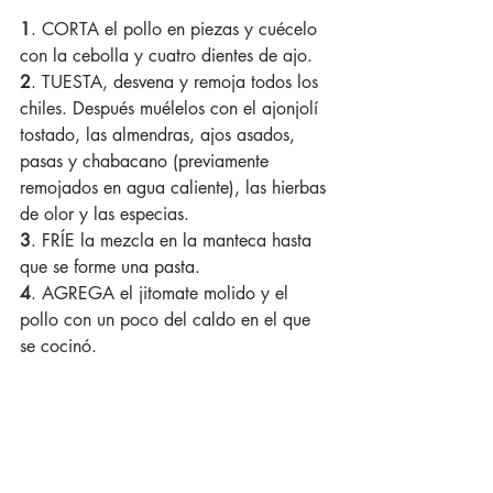
1
. CORTA el pollo en piezas y cuécelo 
con la cebolla y cuatro dientes de ajo. 
2
. TUESTA, desvena y remoja todos los 
chiles. Después muélelos con el ajonjolí 
tostado, las almendras, ajos asados, 
pasas y chabacano (previamente 
remojados en agua caliente), las hierbas 
de olor y las especias. 
3
. FRÍE la mezcla en la manteca hasta 
que se forme una pasta. 
4
. AGREGA el jitomate molido y el 
pollo con un poco del caldo en el que 
se cocinó. 
5
. DEJA que hierva para que se sazone 
bien. 