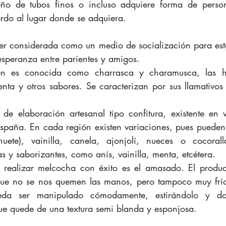
ño de tubos finos o incluso adquiere forma de person
erdo al lugar donde se adquiera.
r considerada como un medio de socialización para esta
esperanza entre parientes y amigos.
én es conocida como charrasca y charamusca, las h
nta y otros sabores. Se caracterizan por sus llamativos 
de elaboración artesanal tipo confitura, existente en v
spaña. En cada región existen variaciones, pues pueden
uete), vainilla, canela, ajonjolí, nueces o cocoral
s y saborizantes, como anís, vainilla, menta, etcétera.
a realizar melcocha con éxito es el amasado. El produc
 que no se nos quemen las manos, pero tampoco muy frío
eda ser manipulado cómodamente, estirándolo y dob
que quede de una textura semi blanda y esponjosa.