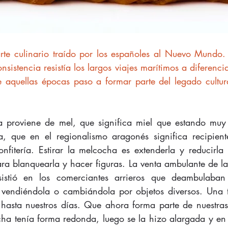
rte culinario traído por los españoles al Nuevo Mundo.
sistencia resistía los largos viajes marítimos a diferenci
aquellas épocas paso a formar parte del legado cultural
 proviene de mel, que significa miel que estando muy 
, que en el regionalismo aragonés significa recipiente
nfitería. Estirar la melcocha es extenderla y reducirla a
 blanquearla y hacer figuras. La venta ambulante de la
stió en los comerciantes arrieros que deambulaban 
 vendiéndola o cambiándola por objetos diversos. Una t
asta nuestros días. Que ahora forma parte de nuestras 
cha tenía forma redonda, luego se la hizo alargada y en 