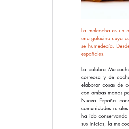
La melcocha es un a
una golosina cuya con
se humedecía. Desde 
españoles.
La palabra Melcocha
correosa y de cocha
elaborar cosas de co
con ambas manos para
Nueva España consi
comunidades rurales
ha ido conservando h
sus inicios, la melco