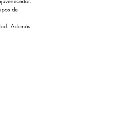
ejuvenecedor.  
tipos de 
edad. Además 