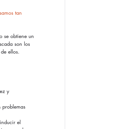
usamos tan 
o se obtiene un 
scada son los 
de ellos.
ez y 
os problemas 
nducir el 