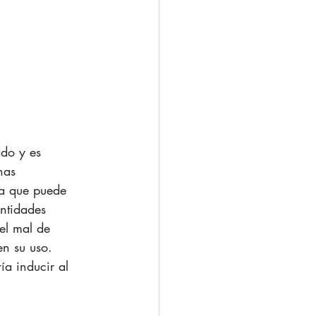
do y es 
nas 
na que puede 
ntidades 
el mal de 
en su uso.
a inducir al 