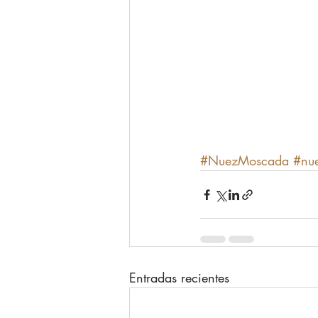
#NuezMoscada
#nu
Entradas recientes