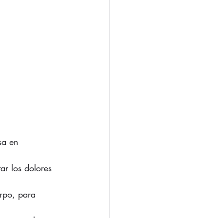
sa en 
ar los dolores 
rpo, para 