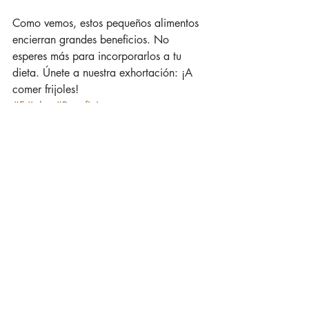
Como vemos, estos pequeños alimentos 
encierran grandes beneficios. No 
esperes más para incorporarlos a tu 
dieta. Únete a nuestra exhortación: ¡A 
comer frijoles!
#Frijoles
#Beneficios
Entradas recientes
Ver todo